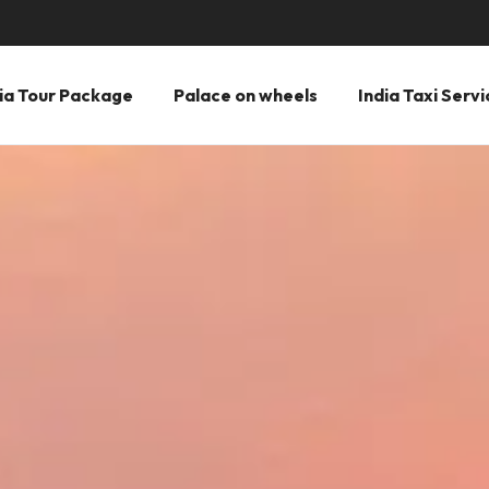
ia Tour Package
Palace on wheels
India Taxi Servi