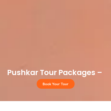
ushkar Tour Packages –
P
u
s
h
Book Your Tour