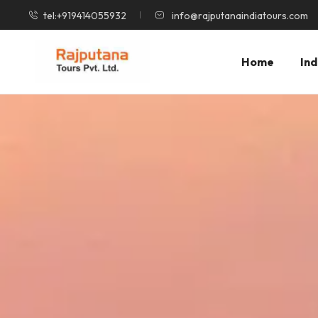
tel:+919414055932
info@rajputanaindiatours.com
Home
Ind