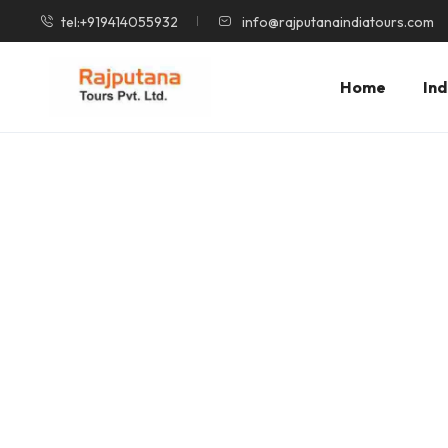
tel:+919414055932
info@rajputanaindiatours.com
Home
Ind